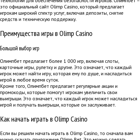
технологии для обеспечения безопасности игроков. Олимпбет –
это официальный сайт Olimp Casino, который предлагает
игрокам широкий спектр услуг, включая депозиты, снятие
средств и техническую поддержку.
Преимущества игры в Olimp Casino
Большой выбор игр
Олимпбет предлагает более 1 000 игр, включая слоты,
карточные игры, рулетку и другие. Это означает, что каждый
игрок может найти игру, которая ему по душе, и насладиться
игрой в любое время суток.
Кроме того, Олимпбет предлагает регулярные акции и
промокоды, которые помогут игрокам увеличить свои
выигрыши. Это означает, что каждый игрок может насладиться
игрой и получать выигрыши, которые он заслуживает.
Как начать играть в Olimp Casino
Если вы решили начать играть в Olimp Casino, то сначала вам
нужно скачать приложение Olimp Bet. Это можно сделать,