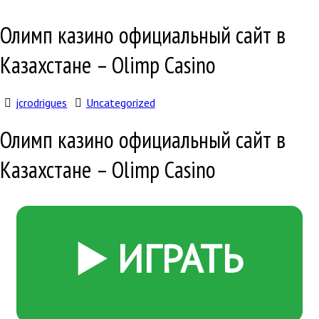
Олимп казино официальный сайт в
Казахстане – Olimp Casino
jcrodrigues
Uncategorized
Олимп казино официальный сайт в
Казахстане – Olimp Casino
▶️ ИГРАТЬ