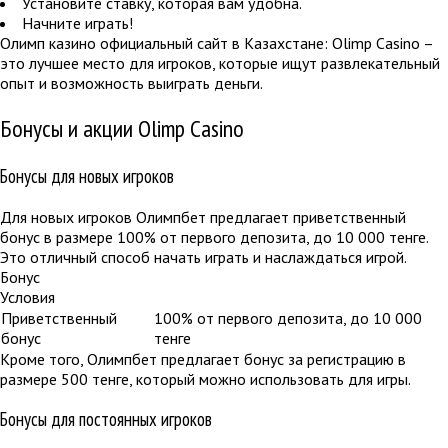
Установите ставку, которая вам удобна.
Начните играть!
Олимп казино официальный сайт в Казахстане: Olimp Casino –
это лучшее место для игроков, которые ищут развлекательный
опыт и возможность выиграть деньги.
Бонусы и акции Olimp Casino
Бонусы для новых игроков
Для новых игроков Олимпбет предлагает приветственный
бонус в размере 100% от первого депозита, до 10 000 тенге.
Это отличный способ начать играть и наслаждаться игрой.
Бонус
Условия
Приветственный
100% от первого депозита, до 10 000
бонус
тенге
Кроме того, Олимпбет предлагает бонус за регистрацию в
размере 500 тенге, который можно использовать для игры.
Бонусы для постоянных игроков