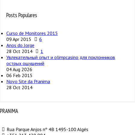
Posts Populares
Curso de Monitores 2015
09 Apr 2015
6
Anos do Jorge
28 Oct 2014
1
Увлекательный опыт и olimpcasino для поклонников
острых ощущений
04 Aug 2026
06 Feb 2015
Novo Site da Pranima
28 Oct 2014
PRANIMA
Rua Parque Anjos nº 4B 1495-100 Algés