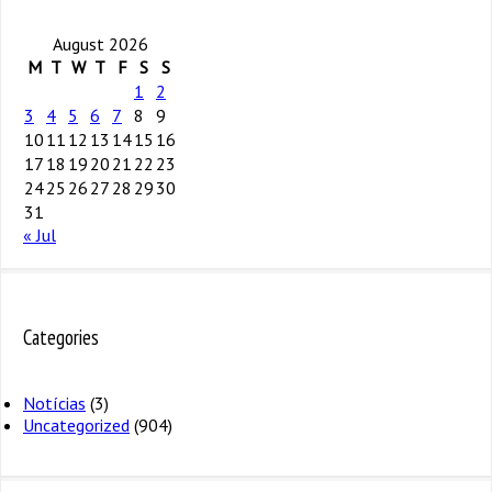
August 2026
M
T
W
T
F
S
S
1
2
3
4
5
6
7
8
9
10
11
12
13
14
15
16
17
18
19
20
21
22
23
24
25
26
27
28
29
30
31
« Jul
Categories
Notícias
(3)
Uncategorized
(904)