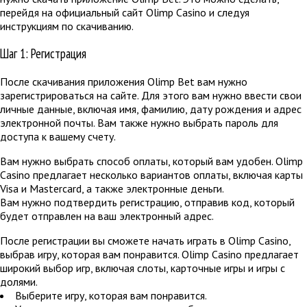
перейдя на официальный сайт Olimp Casino и следуя
инструкциям по скачиванию.
Шаг 1: Регистрация
После скачивания приложения Olimp Bet вам нужно
зарегистрироваться на сайте. Для этого вам нужно ввести свои
личные данные, включая имя, фамилию, дату рождения и адрес
электронной почты. Вам также нужно выбрать пароль для
доступа к вашему счету.
Вам нужно выбрать способ оплаты, который вам удобен. Olimp
Casino предлагает несколько вариантов оплаты, включая карты
Visa и Mastercard, а также электронные деньги.
Вам нужно подтвердить регистрацию, отправив код, который
будет отправлен на ваш электронный адрес.
После регистрации вы сможете начать играть в Olimp Casino,
выбрав игру, которая вам понравится. Olimp Casino предлагает
широкий выбор игр, включая слоты, карточные игры и игры с
долями.
Выберите игру, которая вам понравится.