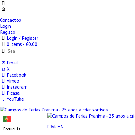
Contactos
Login
Registo
Login / Register
0 items -
€
0.00
Email
X
Facebook
Vimeo
Instagram
Picasa
YouTube
PRANIMA
Português