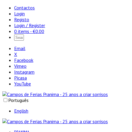
Contactos
Login
Registo
Login / Register
0 items -
€
0.00
Email
X
Facebook
Vimeo
Instagram
Picasa
YouTube
Português
English