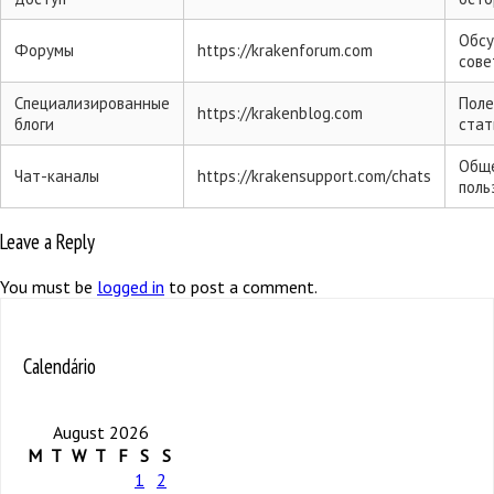
Обсу
Форумы
https://krakenforum.com
сове
Специализированные
Поле
https://krakenblog.com
блоги
стат
Обще
Чат-каналы
https://krakensupport.com/chats
поль
Leave a Reply
You must be
logged in
to post a comment.
Calendário
August 2026
M
T
W
T
F
S
S
1
2