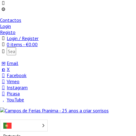
Contactos
Login
Registo
Login / Register
0 items -
€
0.00
Email
X
Facebook
Vimeo
Instagram
Picasa
YouTube