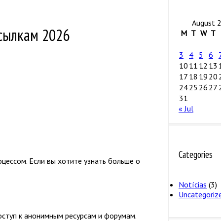
August 
ссылкам 2026
M
T
W
T
3
4
5
6
10
11
12
13
17
18
19
20
24
25
26
27
31
« Jul
Categories
ессом. Если вы хотите узнать больше о
Notícias
(3)
Uncategoriz
ступ к анонимным ресурсам и форумам.