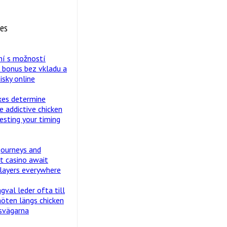
tes
ní s možností
o bonus bez vkladu a
isky online
exes determine
e addictive chicken
esting your timing
journeys and
st casino await
layers everywhere
val leder ofta till
öten längs chicken
svägarna