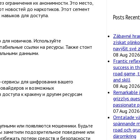
з ограничения их анонимности. Это место,
от новостей до наркотиков. Этот сегмент
 навыков для доступа.
Posts Recen
Zábavné hra
 для новичков. Используйте
získat plink
абильные ссылки на ресурсы. Также стоит
navýšit své z
уальными данными.
08 Aug 2026
Frantic refl
success in th
road game, t
and skill
N-сервисы для шифрования вашего
08 Aug 2026
провайдеров и возможных
Remarkable 
 доступа к кракену и другим ресурсам
grizzlys que
passionate p
07 Aug 2026
Omtalade väg
spännande m
тупными или появляются мошенники. Будьте
road och gru
вы заметили подозрительное поведение или
däromkring
 избежать потери средств и безопасности