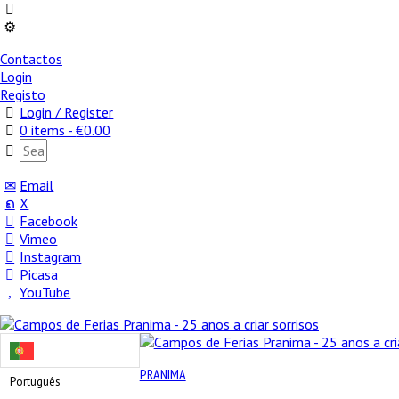
Contactos
Login
Registo
Login / Register
0 items -
€
0.00
Email
X
Facebook
Vimeo
Instagram
Picasa
YouTube
PRANIMA
Português