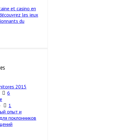
taine et casino en
 découvrez les jeux
sionnants du
res
nitores 2015
6
e
4
1
ый опыт и
 для поклонников
щений
5