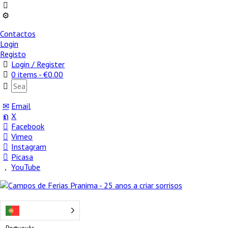
Contactos
Login
Registo
Login / Register
0 items -
€
0.00
Email
X
Facebook
Vimeo
Instagram
Picasa
YouTube