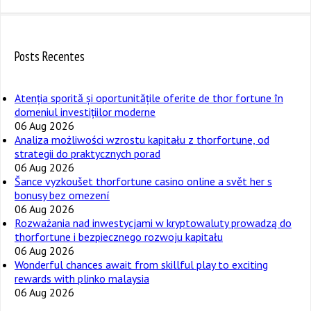
Posts Recentes
Atenția sporită și oportunitățile oferite de thor fortune în
domeniul investițiilor moderne
06 Aug 2026
Analiza możliwości wzrostu kapitału z thorfortune, od
strategii do praktycznych porad
06 Aug 2026
Šance vyzkoušet thorfortune casino online a svět her s
bonusy bez omezení
06 Aug 2026
Rozważania nad inwestycjami w kryptowaluty prowadzą do
thorfortune i bezpiecznego rozwoju kapitału
06 Aug 2026
Wonderful chances await from skillful play to exciting
rewards with plinko malaysia
06 Aug 2026