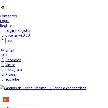
Contactos
Login
Registo
Login / Register
0 items -
€
0.00
Email
X
Facebook
Vimeo
Instagram
Picasa
YouTube