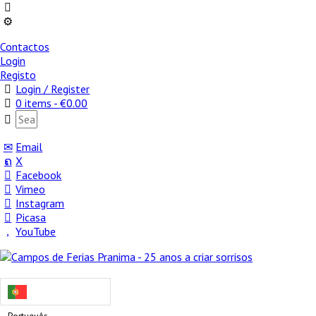
Contactos
Login
Registo
Login / Register
0 items -
€
0.00
Email
X
Facebook
Vimeo
Instagram
Picasa
YouTube