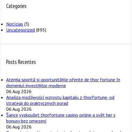
Categories
Notícias
(3)
Uncategorized
(895)
Posts Recentes
Atenția sporită și oportunitățile oferite de thor fortune în
domeniul investițiilor moderne
06 Aug 2026
Analiza możliwości wzrostu kapitału z thorfortune, od
strategii do praktycznych porad
06 Aug 2026
Šance vyzkoušet thorfortune casino online a svět her s
bonusy bez omezení
06 Aug 2026