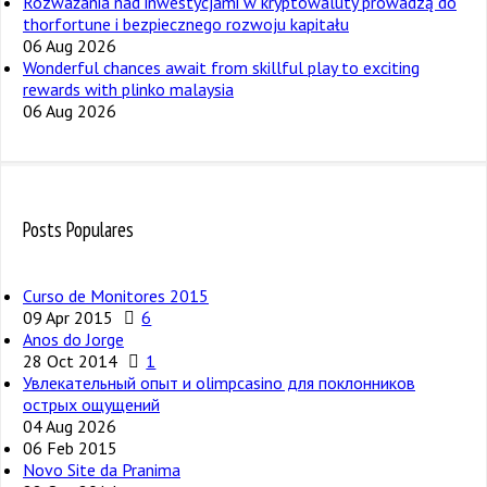
Rozważania nad inwestycjami w kryptowaluty prowadzą do
thorfortune i bezpiecznego rozwoju kapitału
06 Aug 2026
Wonderful chances await from skillful play to exciting
rewards with plinko malaysia
06 Aug 2026
Posts Populares
Curso de Monitores 2015
09 Apr 2015
6
Anos do Jorge
28 Oct 2014
1
Увлекательный опыт и olimpcasino для поклонников
острых ощущений
04 Aug 2026
06 Feb 2015
Novo Site da Pranima