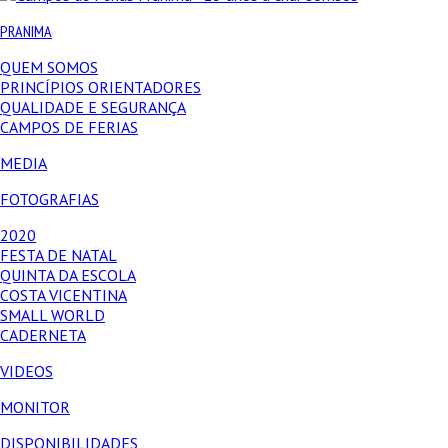
PRANIMA
QUEM SOMOS
PRINCÍPIOS ORIENTADORES
QUALIDADE E SEGURANÇA
CAMPOS DE FERIAS
MEDIA
FOTOGRAFIAS
2020
FESTA DE NATAL
QUINTA DA ESCOLA
COSTA VICENTINA
SMALL WORLD
CADERNETA
VIDEOS
MONITOR
DISPONIBILIDADES