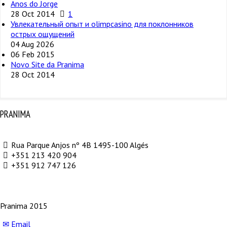
Anos do Jorge
28 Oct 2014
1
Увлекательный опыт и olimpcasino для поклонников
острых ощущений
04 Aug 2026
06 Feb 2015
Novo Site da Pranima
28 Oct 2014
PRANIMA
Rua Parque Anjos nº 4B 1495-100 Algés
+351 213 420 904
+351 912 747 126
Pranima 2015
Email