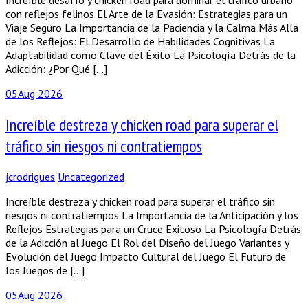
con reflejos felinos El Arte de la Evasión: Estrategias para un
Viaje Seguro La Importancia de la Paciencia y la Calma Más Allá
de los Reflejos: El Desarrollo de Habilidades Cognitivas La
Adaptabilidad como Clave del Éxito La Psicología Detrás de la
Adicción: ¿Por Qué […]
05
Aug 2026
Increíble destreza y chicken road para superar el
tráfico sin riesgos ni contratiempos
jcrodrigues
Uncategorized
Increíble destreza y chicken road para superar el tráfico sin
riesgos ni contratiempos La Importancia de la Anticipación y los
Reflejos Estrategias para un Cruce Exitoso La Psicología Detrás
de la Adicción al Juego El Rol del Diseño del Juego Variantes y
Evolución del Juego Impacto Cultural del Juego El Futuro de
los Juegos de […]
05
Aug 2026