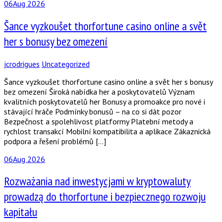
06
Aug 2026
Šance vyzkoušet thorfortune casino online a svět
her s bonusy bez omezení
jcrodrigues
Uncategorized
Šance vyzkoušet thorfortune casino online a svět her s bonusy
bez omezení Široká nabídka her a poskytovatelů Význam
kvalitních poskytovatelů her Bonusy a promoakce pro nové i
stávající hráče Podmínky bonusů – na co si dát pozor
Bezpečnost a spolehlivost platformy Platební metody a
rychlost transakcí Mobilní kompatibilita a aplikace Zákaznická
podpora a řešení problémů […]
06
Aug 2026
Rozważania nad inwestycjami w kryptowaluty
prowadzą do thorfortune i bezpiecznego rozwoju
kapitału