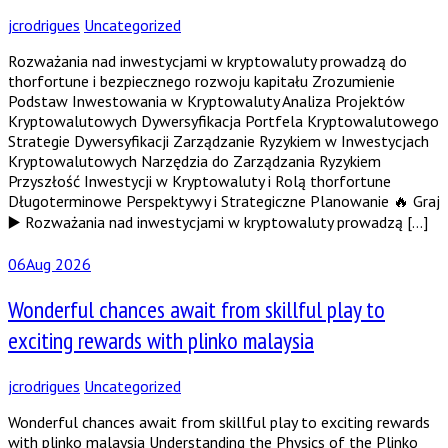
jcrodrigues
Uncategorized
Rozważania nad inwestycjami w kryptowaluty prowadzą do
thorfortune i bezpiecznego rozwoju kapitału Zrozumienie
Podstaw Inwestowania w Kryptowaluty Analiza Projektów
Kryptowalutowych Dywersyfikacja Portfela Kryptowalutowego
Strategie Dywersyfikacji Zarządzanie Ryzykiem w Inwestycjach
Kryptowalutowych Narzędzia do Zarządzania Ryzykiem
Przyszłość Inwestycji w Kryptowaluty i Rolą thorfortune
Długoterminowe Perspektywy i Strategiczne Planowanie 🔥 Graj
▶️ Rozważania nad inwestycjami w kryptowaluty prowadzą […]
06
Aug 2026
Wonderful chances await from skillful play to
exciting rewards with plinko malaysia
jcrodrigues
Uncategorized
Wonderful chances await from skillful play to exciting rewards
with plinko malaysia Understanding the Physics of the Plinko