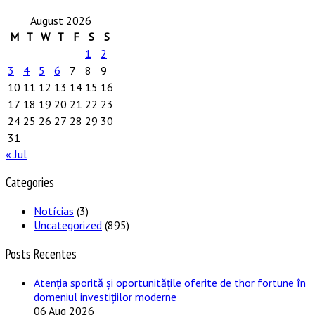
August 2026
M
T
W
T
F
S
S
1
2
3
4
5
6
7
8
9
10
11
12
13
14
15
16
17
18
19
20
21
22
23
24
25
26
27
28
29
30
31
« Jul
Categories
Notícias
(3)
Uncategorized
(895)
Posts Recentes
Atenția sporită și oportunitățile oferite de thor fortune în
domeniul investițiilor moderne
06 Aug 2026