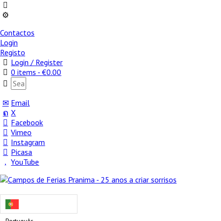
Contactos
Login
Registo
Login / Register
0 items -
€
0.00
Email
X
Facebook
Vimeo
Instagram
Picasa
YouTube