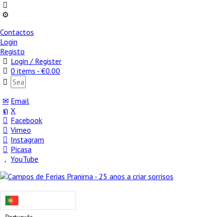
Contactos
Login
Registo
Login / Register
0 items -
€
0.00
Email
X
Facebook
Vimeo
Instagram
Picasa
YouTube