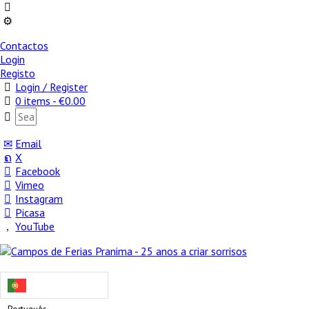
Contactos
Login
Registo
Login / Register
0 items -
€
0.00
Email
X
Facebook
Vimeo
Instagram
Picasa
YouTube