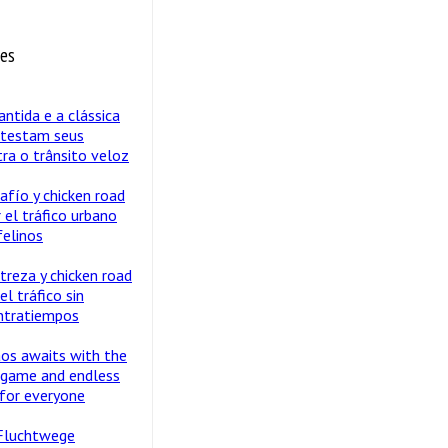
tes
antida e a clássica
 testam seus
tra o trânsito veloz
afío y chicken road
 el tráfico urbano
felinos
treza y chicken road
el tráfico sin
ontratiempos
os awaits with the
 game and endless
 for everyone
Fluchtwege