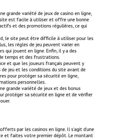
ne grande variété de jeux de casino en ligne,
site est facile à utiliser et offre une bonne
ctifs et des promotions régulières, ce qui
 le site peut être difficile à utiliser pour les
us, les règles de jeu peuvent varier en
 qui jouent en ligne. Enfin, il y a des
de temps et des frustrations.
nce et que les joueurs français peuvent y
s de jeu et les conditions du site avant de
es pour protéger sa sécurité en ligne,
rmations personnelles.
une grande variété de jeux et des bonus
r protéger sa sécurité en ligne et de vérifier
ouer.
ferts par les casinos en ligne. Il s’agit d’une
e et faites votre premier dépôt. Le montant