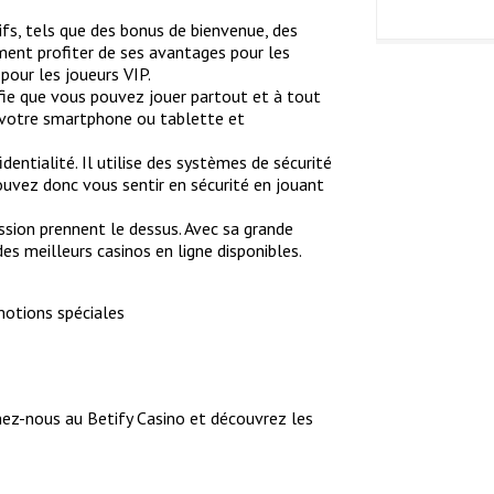
fs, tels que des bonus de bienvenue, des
ent profiter de ses avantages pour les
pour les joueurs VIP.
ifie que vous pouvez jouer partout et à tout
 votre smartphone ou tablette et
entialité. Il utilise des systèmes de sécurité
uvez donc vous sentir en sécurité en jouant
assion prennent le dessus. Avec sa grande
 des meilleurs casinos en ligne disponibles.
motions spéciales
gnez-nous au Betify Casino et découvrez les