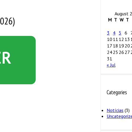
August 
2026)
M
T
W
T
3
4
5
6
10
11
12
13
17
18
19
20
ER
24
25
26
27
31
« Jul
Categories
Notícias
(3)
Uncategoriz