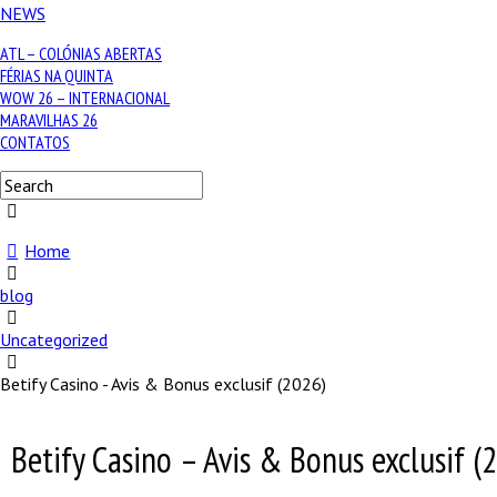
NEWS
ATL – COLÓNIAS ABERTAS
FÉRIAS NA QUINTA
WOW 26 – INTERNACIONAL
MARAVILHAS 26
CONTATOS
Home
blog
Uncategorized
Betify Casino - Avis & Bonus exclusif (2026)
Betify Casino – Avis & Bonus exclusif (