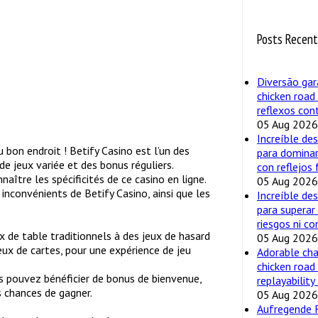
Posts Recen
Diversão gar
chicken road
reflexos con
05 Aug 2026
Increíble des
u bon endroit ! Betify Casino est l’un des
para dominar
de jeux variée et des bonus réguliers.
con reflejos 
aître les spécificités de ce casino en ligne.
05 Aug 2026
inconvénients de Betify Casino, ainsi que les
Increíble des
para superar 
riesgos ni c
x de table traditionnels à des jeux de hasard
05 Aug 2026
ux de cartes, pour une expérience de jeu
Adorable cha
chicken road
 pouvez bénéficier de bonus de bienvenue,
replayability
 chances de gagner.
05 Aug 2026
Aufregende 