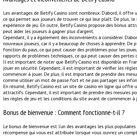
Les avantages de Betify Casino sont nombreux. D’abord, il offre u
ce qui permet aux joueurs de trouver ce qui leur plaît. De plus, le 
expérience de jeu. En outre, Betify Casino propose des bonus attra
peut aider les joueurs à gagner plus d’argent.
Cependant, il y a également des inconvénients à considérer. D’abord,
nouveaux joueurs, car il y a beaucoup de choses à apprendre. De pl
fonction du pays, ce qui peut causer des problèmes pour les joueurs
rapports de problèmes techniques, ce qui peut causer des pertes 
Il est important de noter que Betify Casino est disponible en Fra
jouer en sécurité. Cependant, il est important de vérifier les règle
commencer à jouer. De plus, il est important de prendre des mesur
comme utiliser un mot de passe fort et ne pas partager ses info
En résumé, Betify Casino est un site de casino en ligne qui offre 
attractifs. Cependant, il est important de prendre des mesures pou
les règles de jeu et les conditions du site avant de commencer à j
Bonus de bienvenue : Comment fonctionne-t-il ?
Le bonus de bienvenue est l’un des avantages les plus populaires of
récompense qui vous est attribuée lorsque vous ouvrez un compt