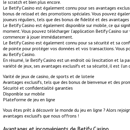
le scratch et bien plus encore.
Le Betify Casino est également connu pour ses avantages exclusi
bonus de reload et des promotions spéciales. Vous pouvez égalem
joueurs réguliers, tels que des bonus de fidelité et des avantages 
Le Betify Casino est également disponible sur mobile, ce qui sign
moment. Vous pouvez télécharger l’application Betify Casino sur
commencer à jouer immédiatement.
Le Betify Casino est également connu pour sa sécurité et sa confid
de pointe pour protéger vos données et vos transactions. Vous po
au Betify Casino.
En résumé, le Betify Casino est un endroit où l’excitation et la p
variété de jeux, ses avantages exclusifs et sa sécurité, il est l’un
Varité de jeux de casino, de sports et de loterie
Avantages exclusifs, tels que des bonus de bienvenue et des pro
Sécurité et confidentialité garanties
Disponible sur mobile
Plateforme de jeu en ligne
Vous êtes prêt à découvrir le monde du jeu en ligne ? Alors rejoi
avantages exclusifs que nous offrons !
Avantages et inconvénients de Betify Casino