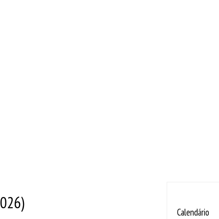
2026)
Calendário